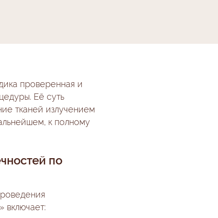
одика проверенная и
цедуры. Её суть
ние тканей излучением
альнейшем, к полному
ечностей по
проведения
» включает: