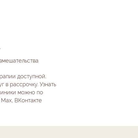
ь
 вмешательства
ерапии
доступной.
 в рассрочку. Узнать
линики можно по
, Max, ВКонтакте