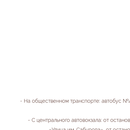
- На общественном транспорте: автобус №4
- С центрального автовокзала: от оста
«Улица им. Сабурова», от остан